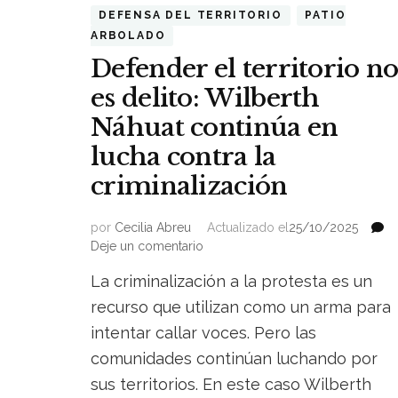
DEFENSA DEL TERRITORIO
PATIO
ARBOLADO
Defender el territorio n
es delito: Wilberth
Náhuat continúa en
lucha contra la
criminalización
por
Cecilia Abreu
Actualizado el
25/10/2025
on
Deje un comentario
Defender
La criminalización a la protesta es un
el
territorio
recurso que utilizan como un arma para
no
intentar callar voces. Pero las
es
comunidades continúan luchando por
delito:
Wilberth
sus territorios. En este caso Wilberth
Náhuat