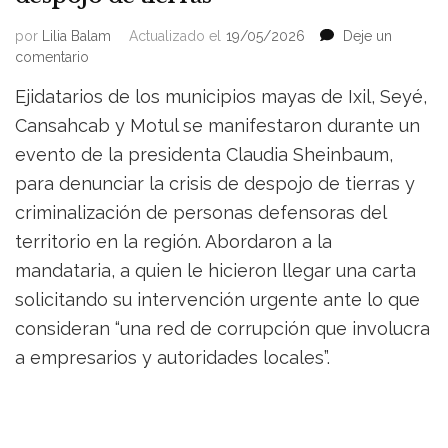
por
Lilia Balam
Actualizado el
19/05/2026
Deje un
on
comentario
Ejidatarios
Ejidatarios de los municipios mayas de Ixil, Seyé,
mayas
de
Cansahcab y Motul se manifestaron durante un
Yucatán
evento de la presidenta Claudia Sheinbaum,
exigen
para denunciar la crisis de despojo de tierras y
a
Claudia
criminalización de personas defensoras del
Sheinbaum
territorio en la región. Abordaron a la
detener
el
mandataria, a quien le hicieron llegar una carta
despojo
solicitando su intervención urgente ante lo que
de
consideran “una red de corrupción que involucra
tierras
a empresarios y autoridades locales”.