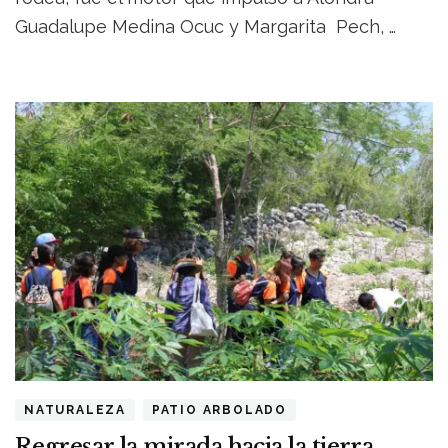
edu
Guadalupe Medina Ocuc y Margarita Pech, …
par
de
vio
NATURALEZA
PATIO ARBOLADO
Regresar la mirada hacia la tierra