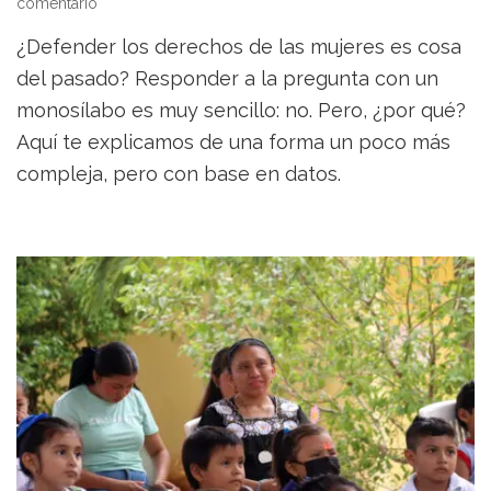
on
comentario
¿Defender
¿Defender los derechos de las mujeres es cosa
los
derechos
del pasado? Responder a la pregunta con un
de
monosílabo es muy sencillo: no. Pero, ¿por qué?
las
Aquí te explicamos de una forma un poco más
mujeres
es
compleja, pero con base en datos.
cosa
del
pasado?