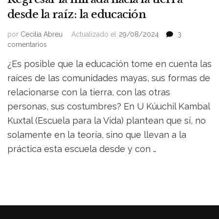
desde la raíz: la educación
por
Cecilia Abreu
Actualizado el
29/08/2024
3
en
comentarios
Regresar
¿Es posible que la educación tome en cuenta las
la
mirada
raíces de las comunidades mayas, sus formas de
hacia
relacionarse con la tierra, con las otras
la
personas, sus costumbres? En U Kúuchil Kambal
tierra
desde
Kuxtal (Escuela para la Vida) plantean que sí, no
la
solamente en la teoría, sino que llevan a la
raíz:
la
práctica esta escuela desde y con …
educación