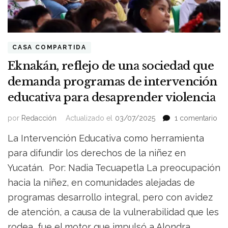
CASA COMPARTIDA
Eknakán, reflejo de una sociedad que
demanda programas de intervención
educativa para desaprender violencia
en
por
Redacción
Actualizado el
03/07/2025
1 comentario
Ekn
La Intervención Educativa como herramienta
ref
de
para difundir los derechos de la niñez en
un
Yucatán. Por: Nadia Tecuapetla La preocupación
so
hacia la niñez, en comunidades alejadas de
qu
de
programas desarrollo integral, pero con avidez
pr
de atención, a causa de la vulnerabilidad que les
de
int
rodea, fue el motor que impulsó a Alondra