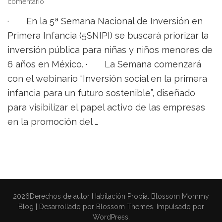
on
comentario
Urgen
· En la 5ª Semana Nacional de Inversión en
priorizar
la
Primera Infancia (5SNIPI) se buscará priorizar la
inversión
inversión pública para niñas y niños menores de
pública
6 años en México. · La Semana comenzará
para
infancias
con el webinario “Inversión social en la primera
menores
infancia para un futuro sostenible”, diseñado
de
6
para visibilizar el papel activo de las empresas
años
en la promoción del …
2026Derechos de autor
Habitación Propia
.
Blossom Mommy
Blog | Desarrollado por
Blossom Themes
. Impulsado por
WordPress
.