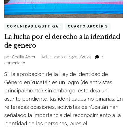
COMUNIDAD LGBTTIQA+
CUARTO ARCOÍRIS
La lucha por el derecho a la identidad
de género
por
Cecilia Abreu
Actualizado el
13/05/2024
1
en
comentario
La
Sí, la aprobación de la Ley de Identidad de
lucha
por
Género en Yucatán es un logro (de activistas
el
principalmente); sin embargo, esta deja un
derecho
asunto pendiente: las identidades no binarias. En
a
la
reiteradas ocasiones, activistas de Yucatán han
identidad
señalado la importancia del reconocimiento a la
de
género
identidad de las personas, pues el