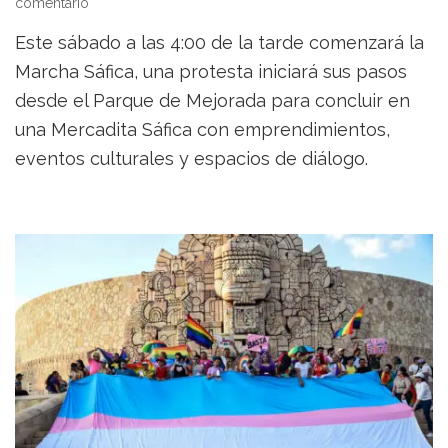
on
comentario
Este
Este sábado a las 4:00 de la tarde comenzará la
sábado,
las
Marcha Sáfica, una protesta iniciará sus pasos
voces
desde el Parque de Mejorada para concluir en
sáficas
una Mercadita Sáfica con emprendimientos,
se
hacen
eventos culturales y espacios de diálogo.
escuchar