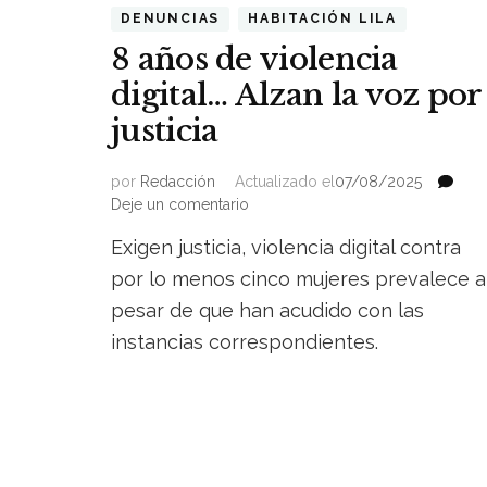
DENUNCIAS
HABITACIÓN LILA
8 años de violencia
digital… Alzan la voz por
justicia
por
Redacción
Actualizado el
07/08/2025
on
Deje un comentario
8
Exigen justicia, violencia digital contra
años
de
por lo menos cinco mujeres prevalece a
violencia
pesar de que han acudido con las
digital…
instancias correspondientes.
Alzan
la
voz
por
justicia