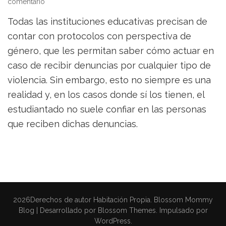
on
comentario
Instituciones
Todas las instituciones educativas precisan de
educativas
requieren
contar con protocolos con perspectiva de
protocolos
género, que les permitan saber cómo actuar en
de
caso de recibir denuncias por cualquier tipo de
género
violencia. Sin embargo, esto no siempre es una
realidad y, en los casos donde sí los tienen, el
estudiantado no suele confiar en las personas
que reciben dichas denuncias.
2026Derechos de autor
Habitación Propia
.
Blossom Mommy
Blog | Desarrollado por
Blossom Themes
. Impulsado por
WordPress
.