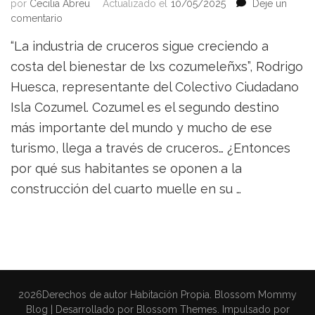
por
Cecilia Abreu
Actualizado el
10/05/2025
Deje un
on
comentario
Cozumel
“La industria de cruceros sigue creciendo a
dice
basta:
costa del bienestar de lxs cozumeleñxs”, Rodrigo
ni
Huesca, representante del Colectivo Ciudadano
un
Isla Cozumel. Cozumel es el segundo destino
metro
más
más importante del mundo y mucho de ese
para
turismo, llega a través de cruceros… ¿Entonces
la
industria
por qué sus habitantes se oponen a la
de
construcción del cuarto muelle en su …
los
cruceros
2026Derechos de autor
Habitación Propia
.
Blossom Mommy
Blog | Desarrollado por
Blossom Themes
. Impulsado por