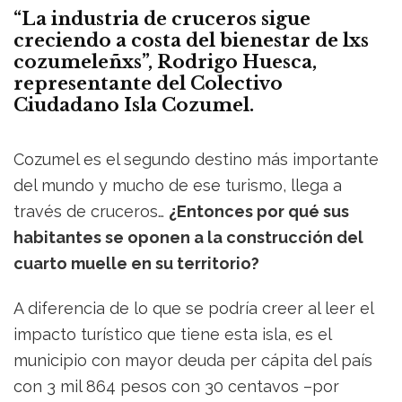
basta:
“La industria de cruceros sigue
ni
creciendo a costa del bienestar de lxs
un
cozumeleñxs”, Rodrigo Huesca,
metro
representante del Colectivo
más
Ciudadano Isla Cozumel.
para
la
industria
Cozumel es el segundo destino más importante
de
del mundo y mucho de ese turismo, llega a
los
cruceros
través de cruceros…
¿Entonces por qué sus
habitantes se oponen a la construcción del
cuarto muelle en su territorio?
A diferencia de lo que se podría creer al leer el
impacto turístico que tiene esta isla, es el
municipio con mayor deuda per cápita del país
con 3 mil 864 pesos con 30 centavos –por