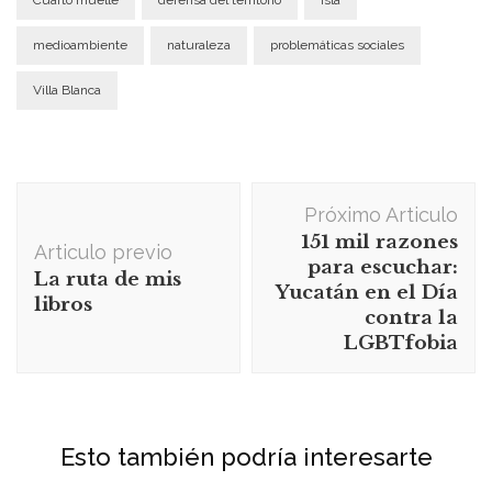
Cuarto muelle
defensa del territorio
isla
medioambiente
naturaleza
problemáticas sociales
Villa Blanca
Navegación
Próximo Articulo
de
151 mil razones
Articulo previo
publicación
para escuchar:
La ruta de mis
Yucatán en el Día
libros
contra la
LGBTfobia
Esto también podría interesarte