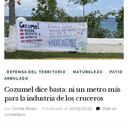
DEFENSA DEL TERRITORIO
NATURALEZA
PATIO
ARBOLADO
Cozumel dice basta: ni un metro más
para la industria de los cruceros
por
Cecilia Abreu
Actualizado el
10/05/2025
Deje un
on
comentario
Cozumel
dice