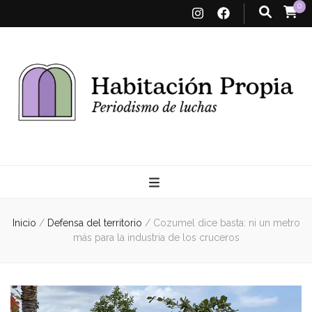
0
Habitación
Propia
Inicio
/
Defensa del territorio
/
Cozumel dice basta: ni un metro
más para la industria de los cruceros