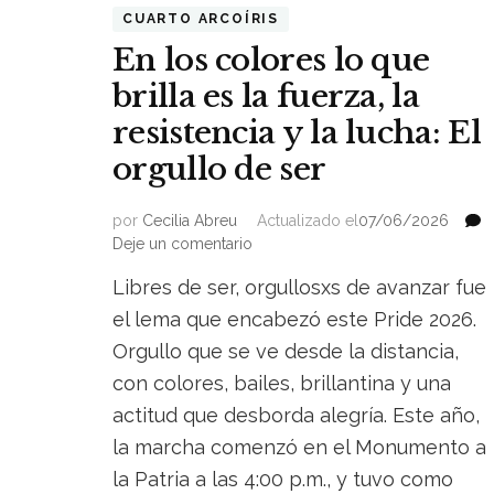
CUARTO ARCOÍRIS
En los colores lo que
brilla es la fuerza, la
resistencia y la lucha: El
orgullo de ser
por
Cecilia Abreu
Actualizado el
07/06/2026
on
Deje un comentario
En
Libres de ser, orgullosxs de avanzar fue
los
colores
el lema que encabezó este Pride 2026.
lo
Orgullo que se ve desde la distancia,
que
con colores, bailes, brillantina y una
brilla
es
actitud que desborda alegría. Este año,
la
la marcha comenzó en el Monumento a
fuerza,
la
la Patria a las 4:00 p.m., y tuvo como