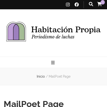
0
Habitación
Propia
Inicio
/
MailPoet Page
MailPoet Page