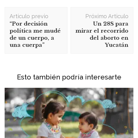
Navegación
Articulo previo
Próximo Articulo
de
“Por decisión
Un 28S para
publicación
política me mudé
mirar el recorrido
de un cuerpo, a
del aborto en
una cuerpa”
Yucatán
Esto también podría interesarte