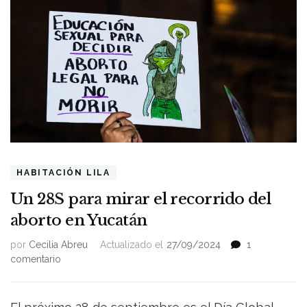
HABITACIÓN LILA
Un 28S para mirar el recorrido del
aborto en Yucatán
por
Cecilia Abreu
Actualizado el
27/09/2024
1
en
comentario
Un
28S
para