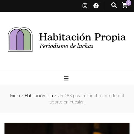
0
Habitación
Propia
Inicio
/
Habitación Lila
/
Un 28S para mirar el recorrido del
aborto en Yucatán