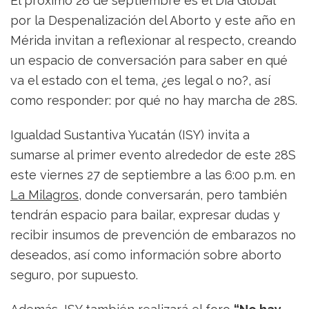
El próximo 28 de septiembre es el Día Global
mirar
por la Despenalización del Aborto y este año en
el
recorrido
Mérida invitan a reflexionar al respecto, creando
del
un espacio de conversación para saber en qué
aborto
va el estado con el tema, ¿es legal o no?, así
en
Yucatán
como responder: por qué no hay marcha de 28S.
Igualdad Sustantiva Yucatán (ISY) invita a
sumarse al primer evento alrededor de este 28S
este viernes 27 de septiembre a las 6:00 p.m. en
La Milagros
, donde conversarán, pero también
tendrán espacio para bailar, expresar dudas y
recibir insumos de prevención de embarazos no
deseados, así como información sobre aborto
seguro, por supuesto.