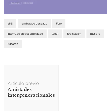
28S
embarazo deseado
Foro
interrupción del embarazo
legal
legislación
mujere
Yucatán
Navegación
de
publicación
Articulo previo
Amistades
intergeneracionales