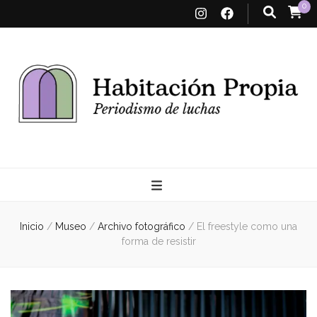
0
Habitación
Propia
Inicio
/
Museo
/
Archivo fotográfico
/
El freestyle como una
forma de resistir