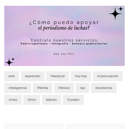
arte
expresión
freestyle
hip hop
improvisación
inteligencia
Mérida
México
rap
resistencia
rimas
ritmo
talento
Yucatán
Navegación