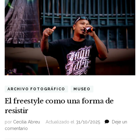
ARCHIVO FOTOGRÁFICO
MUSEO
El freestyle como una forma de
resistir
por
Cecilia Abreu
Actualizado el
31/10/2025
Deje un
on
comentario
El